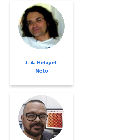
J. A. Helayël-
Neto